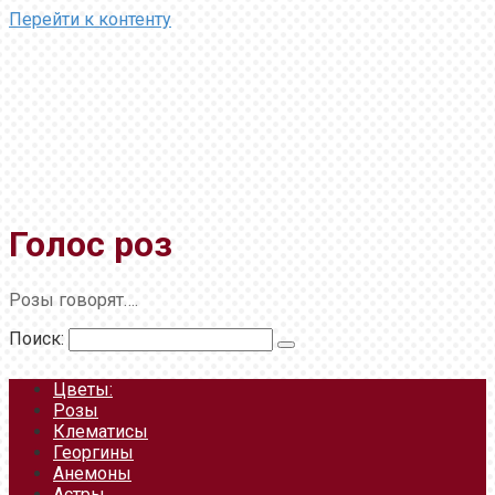
Перейти к контенту
Голос роз
Розы говорят….
Поиск:
Цветы:
Розы
Клематисы
Георгины
Анемоны
Астры