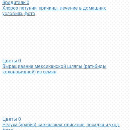
Вредители
0
Хлороз петунии: причины, лечение в домашних
условиях, фото
Цветы
0
Выращивание мексиканской шляпы (ратибиды
колоновидной) из семян
Цветы
0
Резуха (арабис) кавказская: описание, посадка и уход,