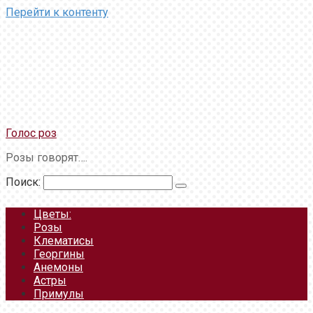
Перейти к контенту
Голос роз
Розы говорят….
Поиск:
Цветы:
Розы
Клематисы
Георгины
Анемоны
Астры
Примулы