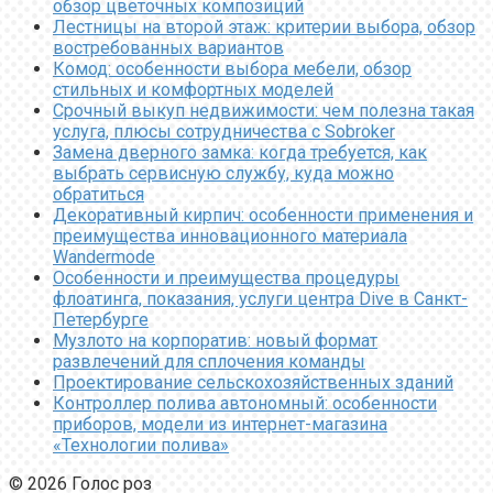
обзор цветочных композиций
Лестницы на второй этаж: критерии выбора, обзор
востребованных вариантов
Комод: особенности выбора мебели, обзор
стильных и комфортных моделей
Срочный выкуп недвижимости: чем полезна такая
услуга, плюсы сотрудничества с Sobroker
Замена дверного замка: когда требуется, как
выбрать сервисную службу, куда можно
обратиться
Декоративный кирпич: особенности применения и
преимущества инновационного материала
Wandermode
Особенности и преимущества процедуры
флоатинга, показания, услуги центра Dive в Санкт-
Петербурге
Музлото на корпоратив: новый формат
развлечений для сплочения команды
Проектирование сельскохозяйственных зданий
Контроллер полива автономный: особенности
приборов, модели из интернет-магазина
«Технологии полива»
© 2026 Голос роз